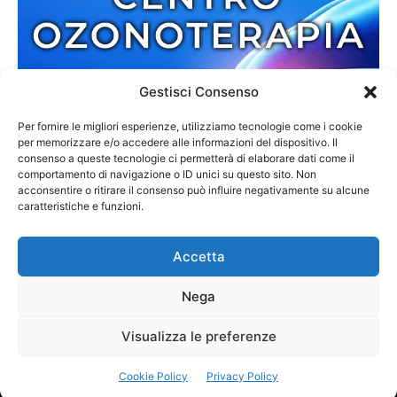
Gestisci Consenso
Per fornire le migliori esperienze, utilizziamo tecnologie come i cookie
per memorizzare e/o accedere alle informazioni del dispositivo. Il
consenso a queste tecnologie ci permetterà di elaborare dati come il
comportamento di navigazione o ID unici su questo sito. Non
acconsentire o ritirare il consenso può influire negativamente su alcune
caratteristiche e funzioni.
Accetta
Nega
Redazione
Contatti
Cookie Policy
Privacy Policy
Visualizza le preferenze
© 2013-2025 Zmedia | C.F. 02792110807 | Reg. 6845/2013 Tribunale di
Cookie Policy
Privacy Policy
Palmi