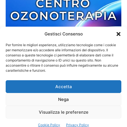
Gestisci Consenso
Per fornire le migliori esperienze, utilizziamo tecnologie come i cookie
per memorizzare e/o accedere alle informazioni del dispositivo. Il
consenso a queste tecnologie ci permetterà di elaborare dati come il
comportamento di navigazione o ID unici su questo sito. Non
acconsentire o ritirare il consenso può influire negativamente su alcune
caratteristiche e funzioni.
Accetta
Nega
Redazione
Contatti
Cookie Policy
Privacy Policy
Visualizza le preferenze
© 2013-2025 Zmedia | C.F. 02792110807 | Reg. 6845/2013 Tribunale di
Cookie Policy
Privacy Policy
Palmi