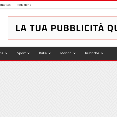
ontattaci
Redazione
ica
Sport
Italia
Mondo
Rubriche