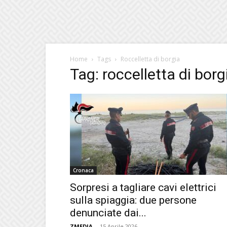
Home
Tags
Roccelletta di borgia
Tag: roccelletta di borg
Cronaca
Sorpresi a tagliare cavi elettrici
sulla spiaggia: due persone
denunciate dai...
ZMEDIA
-
15 Aprile 2026