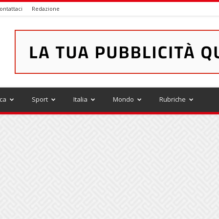
ontattaci
Redazione
ica
Sport
Italia
Mondo
Rubriche