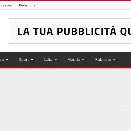
ontattaci
Redazione
ica
Sport
Italia
Mondo
Rubriche