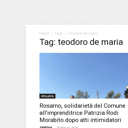
Home
Tags
Teodoro de maria
Tag: teodoro de maria
Attualità
Rosarno, solidarietà del Comune
all’imprenditrice Patrizia Rodi
Morabito dopo atti intimidatori
ZMEDIA
-
16 Marzo 2026