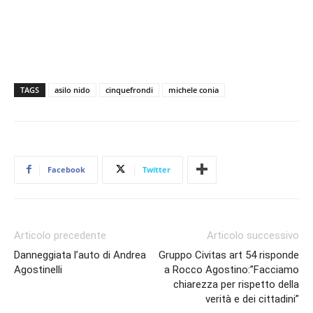
TAGS
asilo nido
cinquefrondi
michele conia
Facebook
Twitter
Articolo precedente
Articolo successivo
Danneggiata l’auto di Andrea
Gruppo Civitas art 54 risponde
Agostinelli
a Rocco Agostino:”Facciamo
chiarezza per rispetto della
verità e dei cittadini”