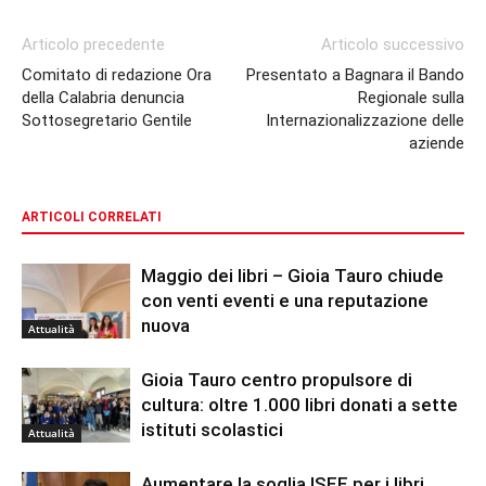
Articolo precedente
Articolo successivo
Comitato di redazione Ora
Presentato a Bagnara il Bando
della Calabria denuncia
Regionale sulla
Sottosegretario Gentile
Internazionalizzazione delle
aziende
ARTICOLI CORRELATI
Maggio dei libri – Gioia Tauro chiude
con venti eventi e una reputazione
nuova
Attualità
Gioia Tauro centro propulsore di
cultura: oltre 1.000 libri donati a sette
istituti scolastici
Attualità
Aumentare la soglia ISEE per i libri