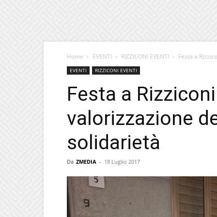
Home
EVENTI
RIZZICONI EVENTI
Festa a Rizzico
EVENTI
RIZZICONI EVENTI
Festa a Rizziconi
valorizzazione del
solidarietà
Da
ZMEDIA
-
18 Luglio 2017