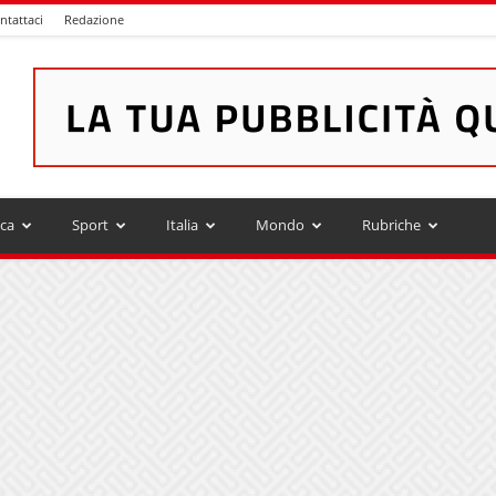
ntattaci
Redazione
ica
Sport
Italia
Mondo
Rubriche