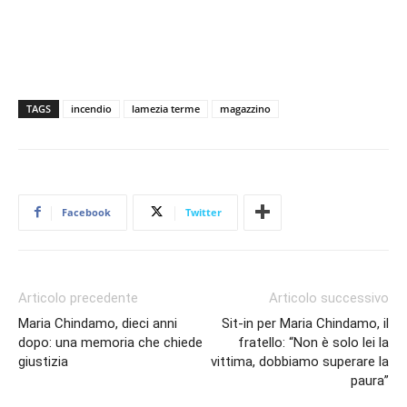
TAGS
incendio
lamezia terme
magazzino
Facebook
Twitter
Articolo precedente
Articolo successivo
Maria Chindamo, dieci anni
Sit-in per Maria Chindamo, il
dopo: una memoria che chiede
fratello: “Non è solo lei la
giustizia
vittima, dobbiamo superare la
paura”