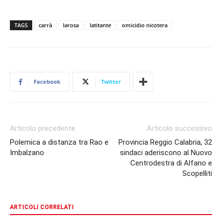
TAGS
carrà
larosa
latitante
omicidio nicotera
Facebook
Twitter
Articolo precedente
Articolo successivo
Polemica a distanza tra Rao e
Provincia Reggio Calabria, 32
Imbalzano
sindaci aderiscono al Nuovo
Centrodestra di Alfano e
Scopelliti
ARTICOLI CORRELATI