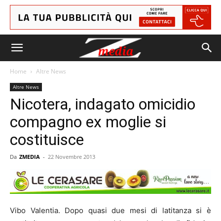
Home
Altre News
Altre News
Nicotera, indagato omicidio
compagno ex moglie si
costituisce
Da
ZMEDIA
-
22 Novembre 2013
Vibo Valentia. Dopo quasi due mesi di latitanza si è