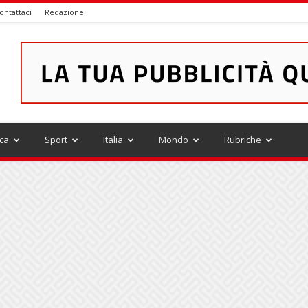
ontattaci
Redazione
ica
Sport
Italia
Mondo
Rubriche