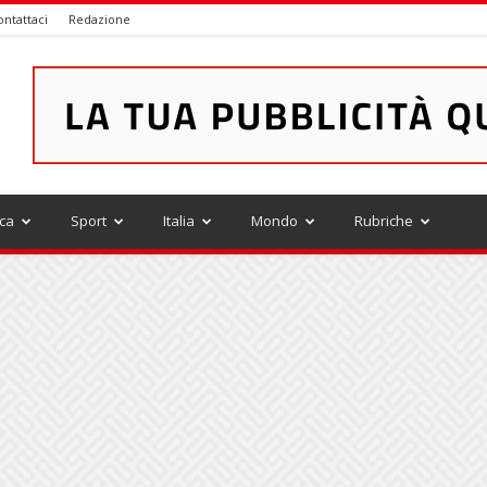
ontattaci
Redazione
ica
Sport
Italia
Mondo
Rubriche