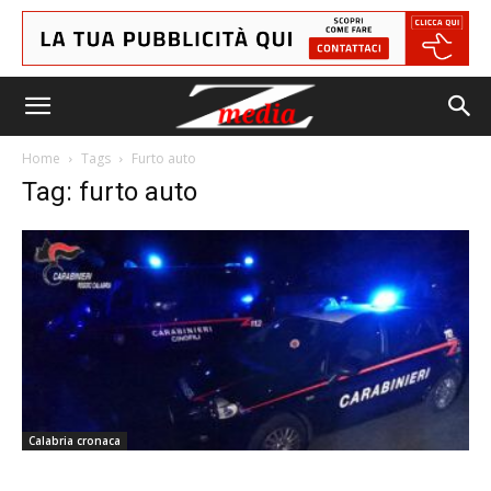
Home
Tags
Furto auto
Tag: furto auto
Calabria cronaca