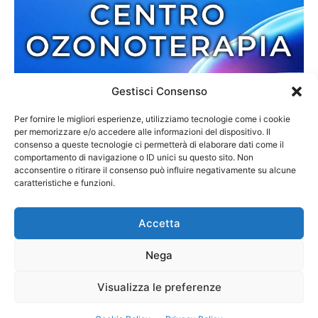
Gestisci Consenso
Per fornire le migliori esperienze, utilizziamo tecnologie come i cookie
per memorizzare e/o accedere alle informazioni del dispositivo. Il
consenso a queste tecnologie ci permetterà di elaborare dati come il
comportamento di navigazione o ID unici su questo sito. Non
acconsentire o ritirare il consenso può influire negativamente su alcune
caratteristiche e funzioni.
Accetta
Nega
Redazione
Contatti
Cookie Policy
Privacy Policy
Visualizza le preferenze
© 2013-2025 Zmedia | C.F. 02792110807 | Reg. 6845/2013 Tribunale di