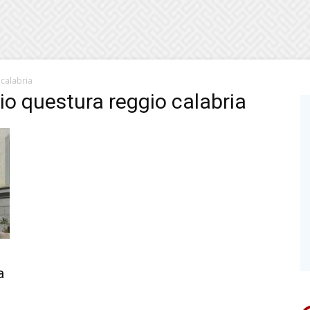
 calabria
io questura reggio calabria
a