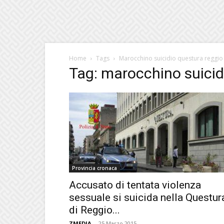
Home
Tags
Marocchino suicidio questura reggio
Tag: marocchino suicid
Provincia cronaca
Accusato di tentata violenza
sessuale si suicida nella Questur
di Reggio...
ZMEDIA
-
25 Marzo 2015