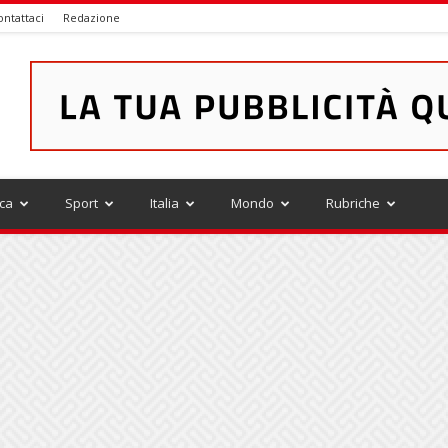
ontattaci
Redazione
ica
Sport
Italia
Mondo
Rubriche