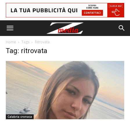
Home
Tags
Ritrovata
Tag: ritrovata
Calabria cronaca