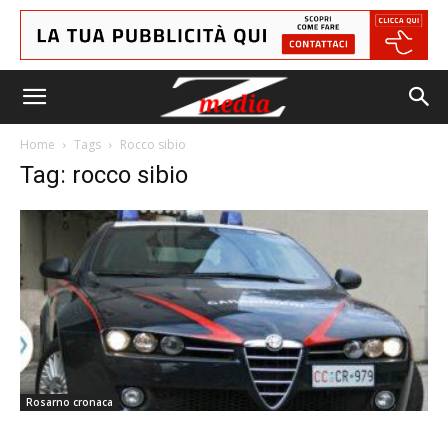
Home
Tags
Rocco sibio
Tag: rocco sibio
Rosarno cronaca