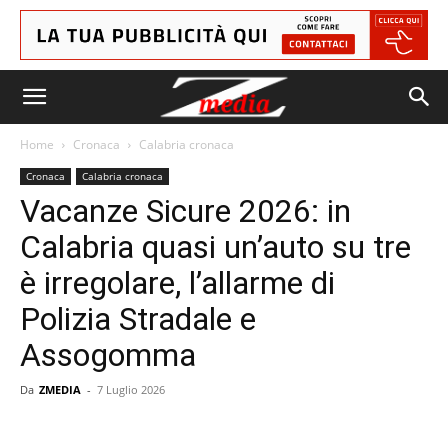
Home
Cronaca
Calabria cronaca
Cronaca
Calabria cronaca
Vacanze Sicure 2026: in
Calabria quasi un’auto su tre
è irregolare, l’allarme di
Polizia Stradale e
Assogomma
Da
ZMEDIA
-
7 Luglio 2026