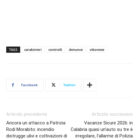
TAGS
carabinieri
controlli
denunce
vibonese
Facebook
Twitter
Articolo precedente
Articolo successivo
Ancora un attacco a Patrizia
Vacanze Sicure 2026: in
Rodi Morabito: incendio
Calabria quasi un’auto su tre è
distrugge ulivi e coltivazioni di
irregolare, l’allarme di Polizia