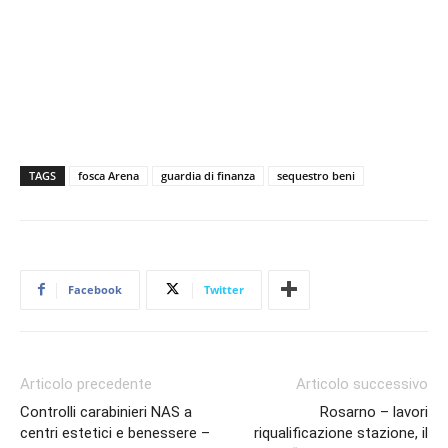
TAGS
fosca Arena
guardia di finanza
sequestro beni
Facebook
Twitter
Articolo precedente
Articolo successivo
Controlli carabinieri NAS a
Rosarno – lavori
centri estetici e benessere –
riqualificazione stazione, il