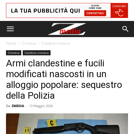
Home
Cronaca
Calabria cronaca
Cronaca
Calabria cronaca
Armi clandestine e fucili
modificati nascosti in un
alloggio popolare: sequestro
della Polizia
Da
ZMEDIA
-
13 Maggio 2026