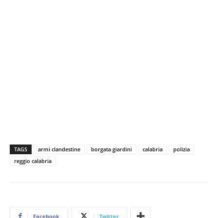
TAGS
armi clandestine
borgata giardini
calabria
polizia
reggio calabria
Facebook
Twitter