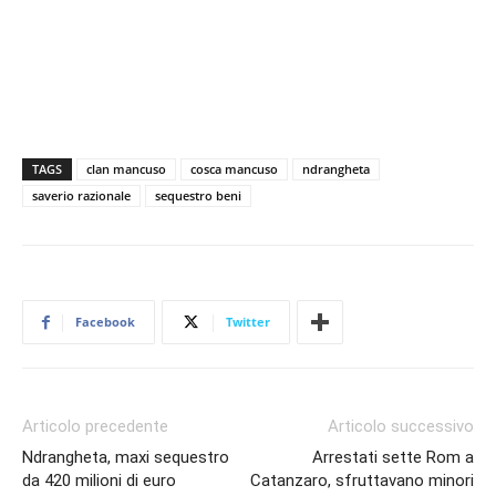
TAGS
clan mancuso
cosca mancuso
ndrangheta
saverio razionale
sequestro beni
Facebook
Twitter
Articolo precedente
Articolo successivo
Ndrangheta, maxi sequestro
Arrestati sette Rom a
da 420 milioni di euro
Catanzaro, sfruttavano minori