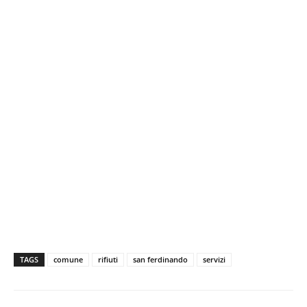
TAGS
comune
rifiuti
san ferdinando
servizi