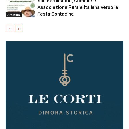
San Ferdinando, Comune e
Associazione Rurale Italiana verso la
Festa Contadina
Attualità