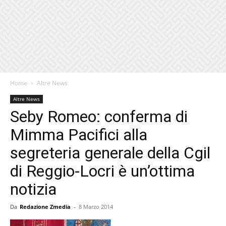
Home
Altre News
Altre News
Seby Romeo: conferma di
Mimma Pacifici alla
segreteria generale della Cgil
di Reggio-Locri è un’ottima
notizia
Da
Redazione Zmedia
-
8 Marzo 2014