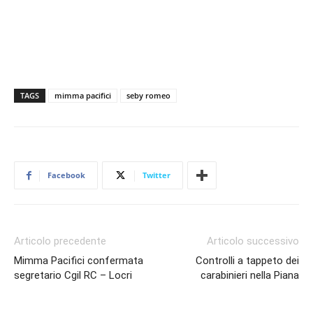
TAGS
mimma pacifici
seby romeo
Facebook
Twitter
Articolo precedente
Articolo successivo
Mimma Pacifici confermata
Controlli a tappeto dei
segretario Cgil RC – Locri
carabinieri nella Piana