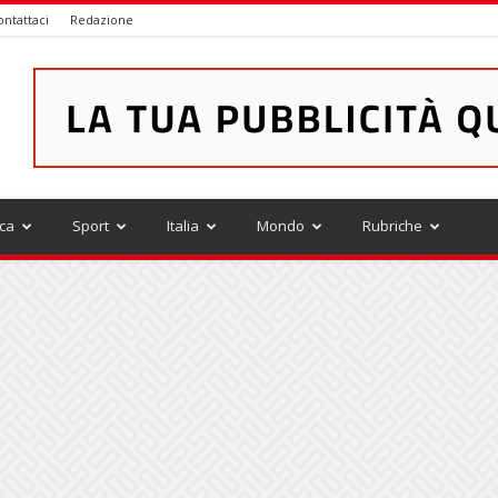
ontattaci
Redazione
ica
Sport
Italia
Mondo
Rubriche