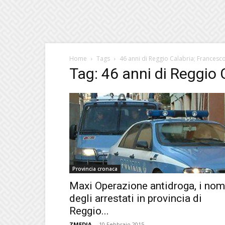
Home
Tags
46 anni di Reggio Calabria; Francesco
Tag: 46 anni di Reggio 
Provincia cronaca
Maxi Operazione antidroga, i nom
degli arrestati in provincia di
Reggio...
ZMEDIA
-
10 Febbraio 2015