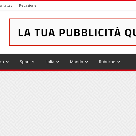
ontattaci
Redazione
ica
Sport
Italia
Mondo
Rubriche