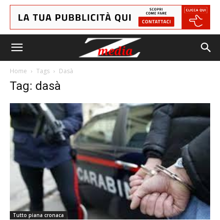
Home
Tags
Dasà
Tag: dasà
Tutto piana cronaca