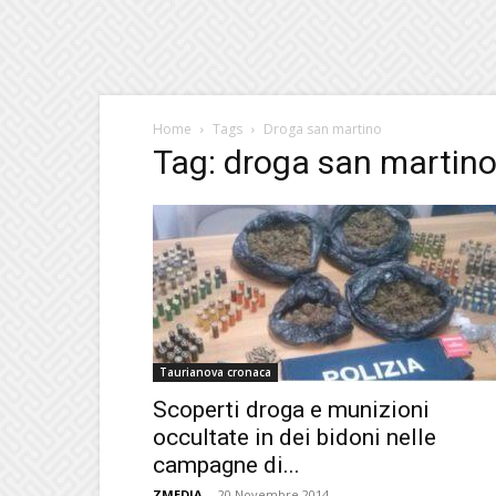
Home
Tags
Droga san martino
Tag: droga san martin
Taurianova cronaca
Scoperti droga e munizioni
occultate in dei bidoni nelle
campagne di...
ZMEDIA
-
20 Novembre 2014