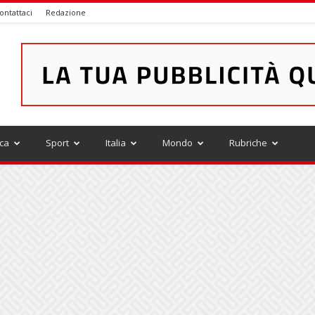
ontattaci
Redazione
ica
Sport
Italia
Mondo
Rubriche