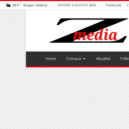
C
23.5
GIOVEDÌ, 6 AGOSTO 2026
Pubblicità
C
Reggio Calabria
ZMEDIA
Home
Cronaca
Attualità
Polit