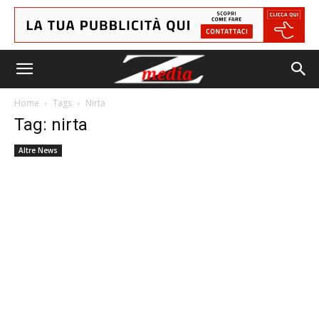
Home
Tags
Nirta
Tag: nirta
Altre News