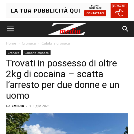
Home
Cronaca
Calabria cronaca
Cronaca
Calabria cronaca
Trovati in possesso di oltre
2kg di cocaina – scatta
l’arresto per due donne e un
uomo
Da
ZMEDIA
-
3 Luglio 2026