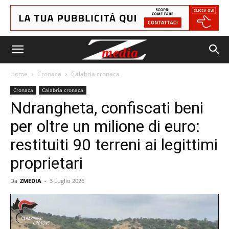
Home
Cronaca
Calabria cronaca
Cronaca
Calabria cronaca
Ndrangheta, confiscati beni
per oltre un milione di euro:
restituiti 90 terreni ai legittimi
proprietari
Da
ZMEDIA
-
3 Luglio 2026