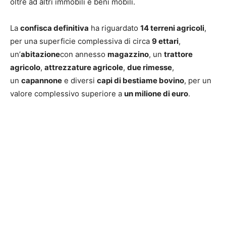
oltre ad altri immobili e beni mobili.
La
confisca definitiva
ha riguardato
14 terreni agricoli
,
per una superficie complessiva di circa
9 ettari
,
un’
abitazione
con annesso
magazzino
, un
trattore
agricolo
,
attrezzature agricole
,
due rimesse
,
un
capannone
e diversi
capi di bestiame bovino
, per un
valore complessivo superiore a
un milione di euro
.