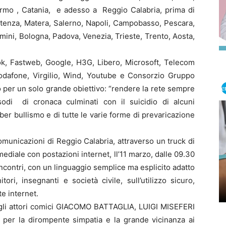
ermo , Catania, e adesso a Reggio Calabria, prima di
otenza, Matera, Salerno, Napoli, Campobasso, Pescara,
mini, Bologna, Padova, Venezia, Trieste, Trento, Aosta,
, Fastweb, Google, H3G, Libero, Microsoft, Telecom
Vodafone, Virgilio, Wind, Youtube e Consorzio Gruppo
to per un solo grande obiettivo: “rendere la rete sempre
sodi di cronaca culminati con il suicidio di alcuni
er bullismo e di tutte le varie forme di prevaricazione
Comunicazioni di Reggio Calabria, attraverso un truck di
imediale con postazioni internet, ll’11 marzo, dalle 09.30
ncontri, con un linguaggio semplice ma esplicito adatto
ori, insegnanti e società civile, sull’utilizzo sicuro,
te internet.
i, gli attori comici GIACOMO BATTAGLIA, LUIGI MISEFERI
 per la dirompente simpatia e la grande vicinanza ai