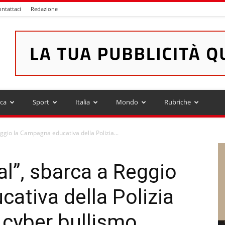
ntattaci
Redazione
ica
Sport
Italia
Mondo
Rubriche
eggio la Campagna educativa della Polizia...
al”, sbarca a Reggio
ativa della Polizia
l cyber bullismo