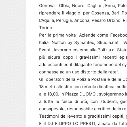
Genova, Olbia, Nuoro, Cagliari, Enna, Pal
riprendere il viaggio per Cosenza, Bari, P
L’Aquila, Perugia, Ancona, Pesaro Urbino, Ri
Torino.
Per la prima volta Aziende come Facebook
Italia, Norton by Symantec, Skuola.net, 
Eventi, lavorano insieme alla Polizia di Sta
più sicura dopo i gravissimi recenti epi
adolescenti ed il dilagante fenomeno del cyb
connesse ad un uso distorto della rete”.
Gli operatori della Polizia Postale e delle 
18 metri allestito con un’aula didattica mult
alle 18,00, in Piazza DUOMO , svolgeranno i
a tutte le fasce di età, con studenti, genit
consapevole, responsabile e critico della re
Testimoni dell’evento e graditissimi ospit
E il DJ FILIPPO LO PRESTI, amato da tutti