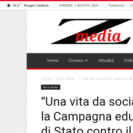
C
23.5
VENERDÌ, 7 AGOSTO 2026
Pubblicità
Co
Reggio Calabria
ZMEDIA
Home
Cronaca
Attualità
Polit
Home
Altre News
“Una vita da social”, sbarca a R
Altre News
“Una vita da soci
la Campagna educ
di Stato contro i