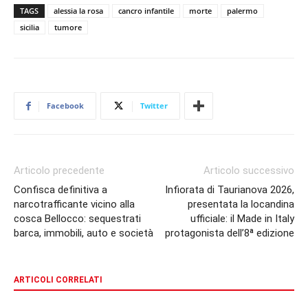
TAGS
alessia la rosa
cancro infantile
morte
palermo
sicilia
tumore
Facebook
Twitter
Articolo precedente
Articolo successivo
Confisca definitiva a
Infiorata di Taurianova 2026,
narcotrafficante vicino alla
presentata la locandina
cosca Bellocco: sequestrati
ufficiale: il Made in Italy
barca, immobili, auto e società
protagonista dell’8ª edizione
ARTICOLI CORRELATI