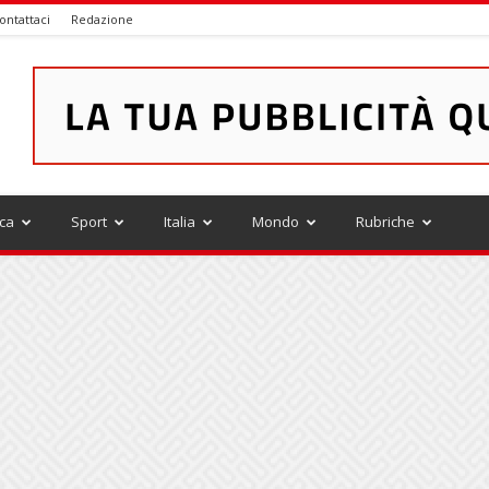
ontattaci
Redazione
ica
Sport
Italia
Mondo
Rubriche