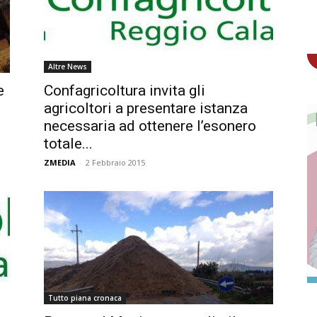
Altre News
e
Confagricoltura invita gli
agricoltori a presentare istanza
necessaria ad ottenere l’esonero
totale...
ZMEDIA
-
2 Febbraio 2015
Tutto piana cronaca