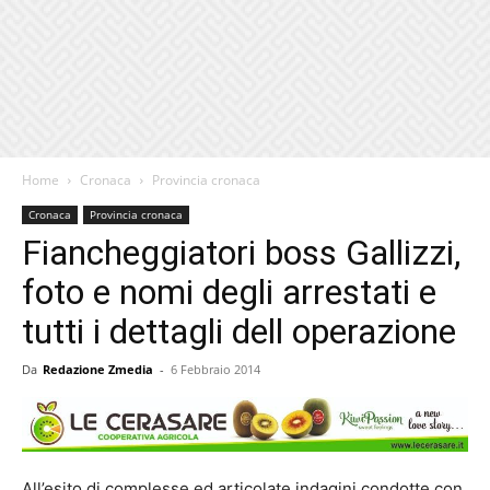
Home
Cronaca
Provincia cronaca
Cronaca
Provincia cronaca
Fiancheggiatori boss Gallizzi,
foto e nomi degli arrestati e
tutti i dettagli dell operazione
Da
Redazione Zmedia
-
6 Febbraio 2014
All’esito di complesse ed articolate indagini condotte con