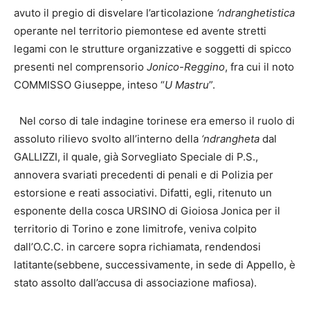
avuto il pregio di disvelare l’articolazione
‘ndranghetistica
operante nel territorio piemontese ed avente stretti
legami con le strutture organizzative e soggetti di spicco
presenti nel comprensorio
Jonico-Reggino
, fra cui il noto
COMMISSO Giuseppe, inteso “
U Mastru
”.
Nel corso di tale indagine torinese era emerso il ruolo di
assoluto rilievo svolto all’interno della
‘ndrangheta
dal
GALLIZZI, il quale, già Sorvegliato Speciale di P.S.,
annovera svariati precedenti di penali e di Polizia per
estorsione e reati associativi. Difatti, egli, ritenuto un
esponente della cosca URSINO di Gioiosa Jonica per il
territorio di Torino e zone limitrofe, veniva colpito
dall’O.C.C. in carcere sopra richiamata, rendendosi
latitante
(sebbene, successivamente, in sede di Appello, è
stato assolto dall’accusa di associazione mafiosa).