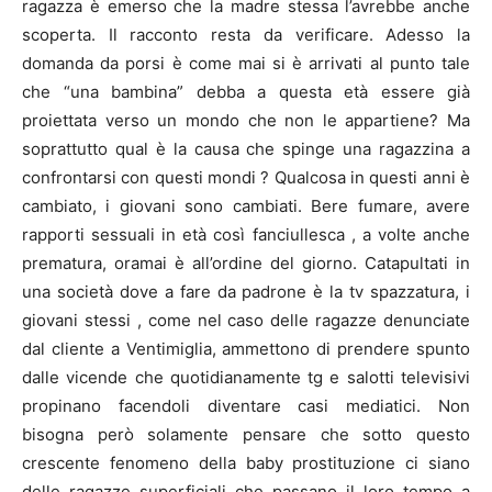
ragazza è emerso che la madre stessa l’avrebbe anche
scoperta. Il racconto resta da verificare. Adesso la
domanda da porsi è come mai si è arrivati al punto tale
che “una bambina” debba a questa età essere già
proiettata verso un mondo che non le appartiene? Ma
soprattutto qual è la causa che spinge una ragazzina a
confrontarsi con questi mondi ? Qualcosa in questi anni è
cambiato, i giovani sono cambiati. Bere fumare, avere
rapporti sessuali in età così fanciullesca , a volte anche
prematura, oramai è all’ordine del giorno. Catapultati in
una società dove a fare da padrone è la tv spazzatura, i
giovani stessi , come nel caso delle ragazze denunciate
dal cliente a Ventimiglia, ammettono di prendere spunto
dalle vicende che quotidianamente tg e salotti televisivi
propinano facendoli diventare casi mediatici. Non
bisogna però solamente pensare che sotto questo
crescente fenomeno della baby prostituzione ci siano
delle ragazze superficiali che passano il loro tempo a