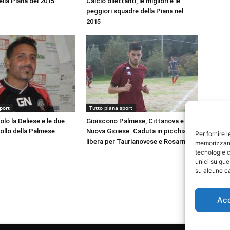
lla Piana del 2015
Calcio dilettanti, le migliori e le
peggiori squadre della Piana nel
2015
port
Tutto piana sport
lo la Deliese e le due
Gioiscono Palmese, Cittanova e
collo della Palmese
Nuova Gioiese. Caduta in picchiata
Per fornire 
libera per Taurianovese e Rosarno
memorizzare 
tecnologie c
unici su que
su alcune ca
Ac