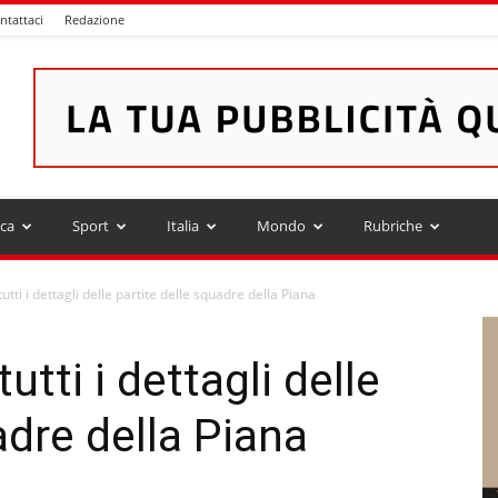
ntattaci
Redazione
ica
Sport
Italia
Mondo
Rubriche
 tutti i dettagli delle partite delle squadre della Piana
tutti i dettagli delle
adre della Piana