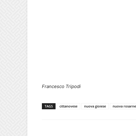
Francesco Tripodi
TAGS
cittanovese
nuova gioiese
nuova rosarne