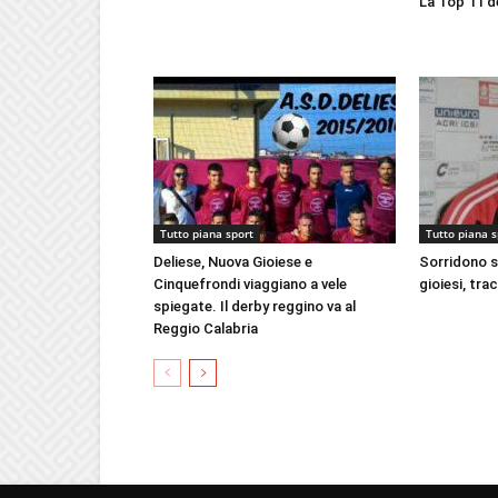
La Top 11 de
Tutto piana sport
Tutto piana s
Deliese, Nuova Gioiese e
Sorridono so
Cinquefrondi viaggiano a vele
gioiesi, tra
spiegate. Il derby reggino va al
Reggio Calabria