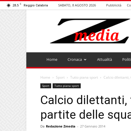
C
28.5
SABATO, 8 AGOSTO 2026
Pubblicità
Co
Reggio Calabria
ZMEDIA
Home
Cronaca
Attualità
Polit
Home
Sport
Tutto piana sport
Calcio dilettanti,
Sport
Tutto piana sport
Calcio dilettanti, 
partite delle squ
Da
Redazione Zmedia
-
27 Gennaio 2014