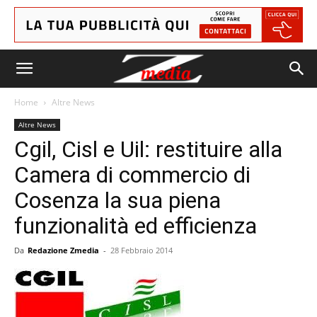
Home
Altre News
Altre News
Cgil, Cisl e Uil: restituire alla
Camera di commercio di
Cosenza la sua piena
funzionalità ed efficienza
Da
Redazione Zmedia
-
28 Febbraio 2014