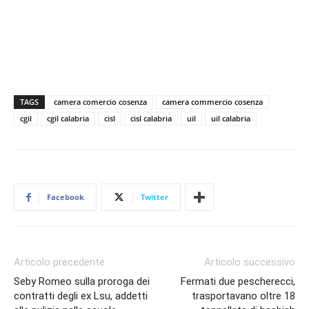
TAGS
camera comercio cosenza
camera commercio cosenza
cgil
cgil calabria
cisl
cisl calabria
uil
uil calabria
Facebook
Twitter
Articolo precedente
Articolo successivo
Seby Romeo sulla proroga dei
Fermati due pescherecci,
contratti degli ex Lsu, addetti
trasportavano oltre 18