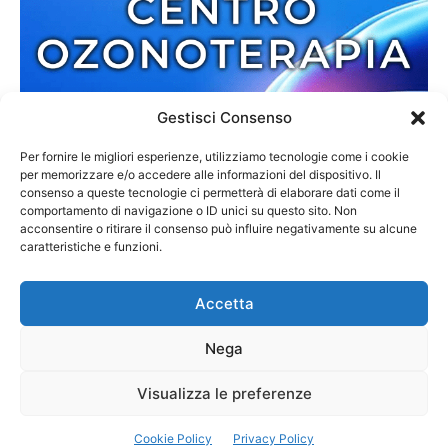
Gestisci Consenso
Per fornire le migliori esperienze, utilizziamo tecnologie come i cookie
per memorizzare e/o accedere alle informazioni del dispositivo. Il
consenso a queste tecnologie ci permetterà di elaborare dati come il
comportamento di navigazione o ID unici su questo sito. Non
acconsentire o ritirare il consenso può influire negativamente su alcune
caratteristiche e funzioni.
Accetta
Nega
Redazione
Contatti
Cookie Policy
Privacy Policy
Visualizza le preferenze
© 2013-2025 Zmedia | C.F. 02792110807 | Reg. 6845/2013 Tribunale di
Cookie Policy
Privacy Policy
Palmi