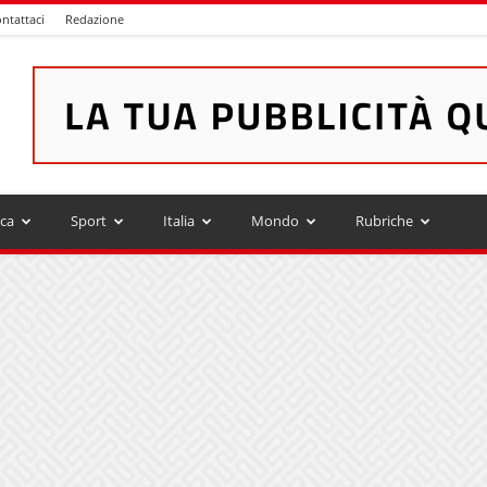
ntattaci
Redazione
ica
Sport
Italia
Mondo
Rubriche