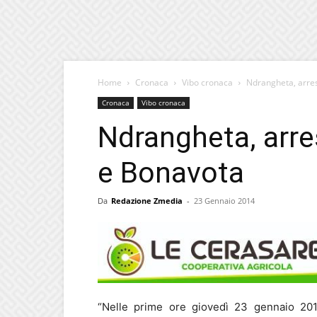
Home
Cronaca
Vibo cronaca
Ndrangheta, arre
Cronaca
Vibo cronaca
Ndrangheta, arr
e Bonavota
Da
Redazione Zmedia
-
23 Gennaio 2014
“Nelle prime ore giovedì 23 gennaio 2014, 