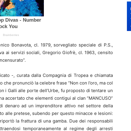
ico Bonavota, cl. 1979, sorvegliato speciale di P.S.,
va ai servizi sociali, Gregorio Giofrè, cl. 1963, censito
incensurato”.
nicato -, curata dalla Compagnia di Tropea e chiamata
o che pronunciò la celebre frase “Non con l’oro, ma col
on i Galli alle porte dell’Urbe, fu proposto di tentare un
ha accertato che elementi contigui al clan “MANCUSO”
di denaro ad un imprenditore attivo nel settore della
ato alle pretese, subendo per questo minacce e lesioni:
riportò la frattura di una gamba. Due dei responsabili
ttraendosi temporaneamente al regime degli arresti