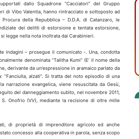
upportati dallo Squadrone “Cacciatori” del Gruppo
eri di Vibo Valentia, hanno rintracciato e sottoposto ad
Procura della Repubblica – D.D.A. di Catanzaro, le
iziate dei delitti di estorsione e tentata estorsione,
si legge nella nota inoltrata dai Carabinieri.
te indagini – prosegue il comunicato -. Una, condotta
onalmente denominata “Talitha Kumi” (E’ il nome della
ne, derivante da un’espressione in aramaico parlato da
“Fanciulla, alzati”. Si tratta del noto episodio di una
 la narrazione evangelica, viene resuscitata da Gesù,
 seguito del danneggiamento subìto, nel novembre 2011,
 S. Onofrio (VV), mediante la recisione di oltre mille
iati, di proprietà di imprenditore agricolo ed anche
tato concesso alla cooperativa in parola, senza scopo